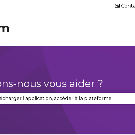
our les traductions
💌 Conta
s-nous vous aider ?
le champ de recherche est vide.