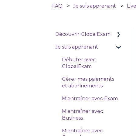
FAQ
Je suis apprenant
Live
Découvrir GlobalExam
Je suis apprenant
Qui sommes nous ?
Découvrir Exam
Débuter avec
GlobalExam
Découvrir General
Gérer mes paiements
Découvrir Business
et abonnements
Découvrir Live, nos
M'entraîner avec Exam
cours en visio
M'entraîner avec
Business
M'entraîner avec