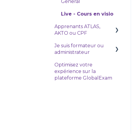
General
Live - Cours en visio
Apprenants ATLAS,
AKTO ou CPF
Je suis formateur ou
OPCO (ATLAS & AKTO)
administrateur
Optimisez votre
Prise en main de
expérience sur la
l'espace Administrateur
plateforme GlobalExam
Comment gérer et
suivre mes apprenants
?
Mes outils
Ma formule