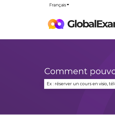
Français
Afficher le sous-menu p
Comment pouvon
Il n'y a aucune suggestion car 