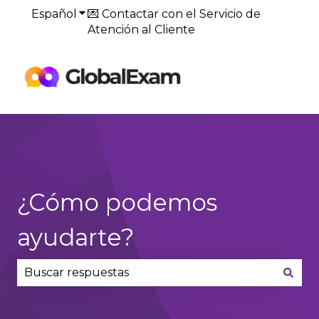
Español
Traducciones de Mostrar submenú de
💌 Contactar con el Servicio de
Atención al Cliente
Default
HubSpot Blog
¿Cómo podemos
ayudarte?
No hay sugerencias porque el campo de búsqued