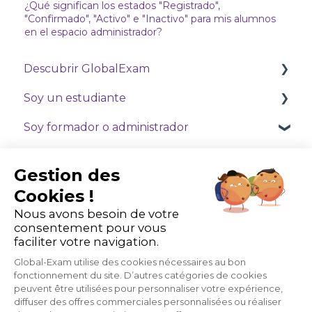
¿Qué significan los estados "Registrado",
"Confirmado", "Activo" e "Inactivo" para mis alumnos
en el espacio administrador?
Descubrir GlobalExam
Soy un estudiante
GlobalExam Live
Soy formador o administrador
Comienzos en GlobalExam
Gestión de mis pagos y suscripciones
Comienzos en GlobalExam
Gestion des
Formarse con Exam
Los estudiantes
Cookies !
Nous avons besoin de votre
Formarse con Business
Mis herramientas
consentement pour vous
faciliter votre navigation.
Cursos virtuales
Global-Exam utilise des cookies nécessaires au bon
fonctionnement du site. D’autres catégories de cookies
peuvent être utilisées pour personnaliser votre expérience,
diffuser des offres commerciales personnalisées ou réaliser