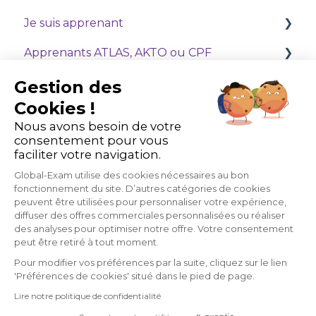
Je suis apprenant
Qui sommes nous ?
Apprenants ATLAS, AKTO ou CPF
Découvrir Exam
Débuter avec GlobalExam
Je suis formateur ou administrateur
Découvrir General
Gérer mes paiements et abonnements
OPCO (ATLAS & AKTO)
Gestion des
Cookies !
Optimisez votre expérience sur la plateforme
Découvrir Business
M'entraîner avec Exam
Prise en main de l'espace Administrateur
Nous avons besoin de votre
GlobalExam
consentement pour vous
Découvrir Live, nos cours en visio
M'entraîner avec Business
Comment gérer et suivre mes apprenants ?
faciliter votre navigation.
M'entraîner avec General
Mes outils
Global-Exam utilise des cookies nécessaires au bon
fonctionnement du site. D’autres catégories de cookies
Live - Cours en visio
Ma formule
peuvent être utilisées pour personnaliser votre expérience,
diffuser des offres commerciales personnalisées ou réaliser
des analyses pour optimiser notre offre. Votre consentement
peut être retiré à tout moment.
Pour modifier vos préférences par la suite, cliquez sur le lien
22 avenue de Saint-Ouen,
✅
Dernière mise à jour :
jeudi
75018 Paris, France
18 juin 2026
'Préférences de cookies' situé dans le pied de page.
Lire notre politique de confidentialité
Copyright © 2026, GlobalExam