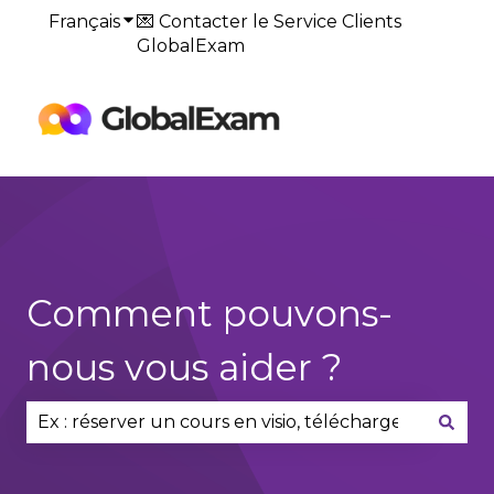
Français
Afficher le sous-menu pour les traduction
💌 Contacter le Service Clients
GlobalExam
Default
HubSpot Blog
Comment pouvons-
nous vous aider ?
Il n'y a aucune suggestion car le champ de reche