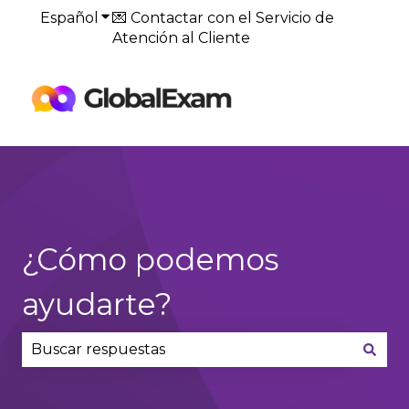
Español
Traducciones de Mostrar submenú de
💌 Contactar con el Servicio de
Atención al Cliente
Default
HubSpot Blog
¿Cómo podemos
ayudarte?
No hay sugerencias porque el campo de búsqued