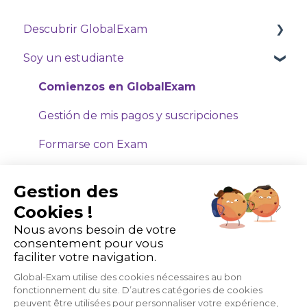
Descubrir GlobalExam
Soy un estudiante
GlobalExam Live
Comienzos en GlobalExam
Gestión de mis pagos y suscripciones
Formarse con Exam
Formarse con Business
Gestion des
Cursos virtuales
Cookies !
Nous avons besoin de votre
Soy formador o administrador
consentement pour vous
faciliter votre navigation.
Comienzos en GlobalExam
Global-Exam utilise des cookies nécessaires au bon
Los estudiantes
fonctionnement du site. D’autres catégories de cookies
peuvent être utilisées pour personnaliser votre expérience,