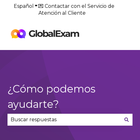
Español
Traducciones de Mostrar submenú de
💌 Contactar con el Servicio de
Atención al Cliente
Default
HubSpot Blog
¿Cómo podemos
ayudarte?
No hay sugerencias porque el campo de búsqued