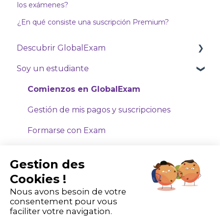
los exámenes?
¿En qué consiste una suscripción Premium?
Descubrir GlobalExam
Soy un estudiante
GlobalExam Live
Comienzos en GlobalExam
Gestión de mis pagos y suscripciones
Formarse con Exam
Formarse con Business
Gestion des
Cursos virtuales
Cookies !
Nous avons besoin de votre
Soy formador o administrador
consentement pour vous
faciliter votre navigation.
Comienzos en GlobalExam