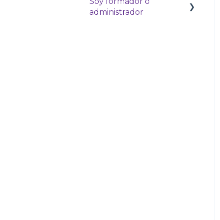
Soy formador o
administrador
Comienzos en
GlobalExam
Los estudiantes
Mis herramientas