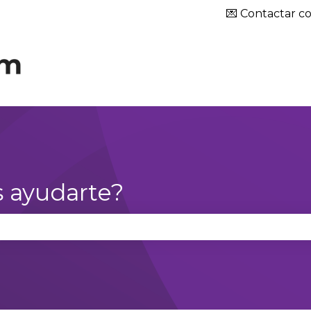
ar submenú de
💌 Contactar co
 ayudarte?
campo de búsqueda está vacío.