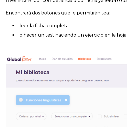
nivel MCER, por competencia o por ficha ya leída o cu
Encontrará dos botones que le permitirán sea:
leer la ficha completa
o hacer un test haciendo un ejercicio en la ho