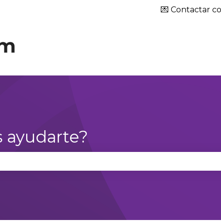
ar submenú de
💌 Contactar co
 ayudarte?
campo de búsqueda está vacío.