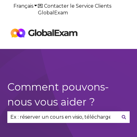
Français
Afficher le sous-menu pour les traduction
💌 Contacter le Service Clients
GlobalExam
Default
HubSpot Blog
Comment pouvons-
nous vous aider ?
Il n'y a aucune suggestion car le champ de reche