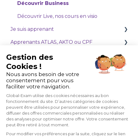
Découvrir Business
Découvrir Live, nos cours en visio
Je suis apprenant
Apprenants ATLAS, AKTO ou CPF
Débuter avec GlobalExam
Je suis formateur ou administrateur
Gérer mes paiements et abonnements
OPCO (ATLAS & AKTO)
Gestion des
Cookies !
Optimisez votre expérience sur la plateforme
M'entraîner avec Exam
Prise en main de l'espace Administrateur
Nous avons besoin de votre
GlobalExam
consentement pour vous
M'entraîner avec Business
Comment gérer et suivre mes apprenants ?
faciliter votre navigation.
M'entraîner avec General
Mes outils
Global-Exam utilise des cookies nécessaires au bon
fonctionnement du site. D’autres catégories de cookies
Live - Cours en visio
Ma formule
peuvent être utilisées pour personnaliser votre expérience,
diffuser des offres commerciales personnalisées ou réaliser
des analyses pour optimiser notre offre. Votre consentement
peut être retiré à tout moment.
Pour modifier vos préférences par la suite, cliquez sur le lien
22 avenue de Saint-Ouen,
✅
Dernière mise à jour :
jeudi