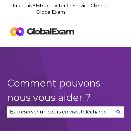
Français
Afficher le sous-menu pour les traduction
💌 Contacter le Service Clients
GlobalExam
Default
HubSpot Blog
Comment pouvons-
nous vous aider ?
Il n'y a aucune suggestion car le champ de reche