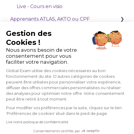
Live - Cours en visio
Apprenants ATLAS, AKTO ou CPF
Je suis formateur ou administrateur
OPCO (ATLAS & AKTO)
Gestion des
Cookies !
Optimisez votre expérience sur la plateforme
Prise en main de l'espace Administrateur
Nous avons besoin de votre
GlobalExam
consentement pour vous
Comment gérer et suivre mes apprenants ?
faciliter votre navigation.
Mes outils
Global-Exam utilise des cookies nécessaires au bon
fonctionnement du site. D’autres catégories de cookies
Ma formule
peuvent être utilisées pour personnaliser votre expérience,
diffuser des offres commerciales personnalisées ou réaliser
des analyses pour optimiser notre offre. Votre consentement
peut être retiré à tout moment.
Pour modifier vos préférences par la suite, cliquez sur le lien
22 avenue de Saint-Ouen,
✅
Dernière mise à jour :
jeudi
75018 Paris, France
18 juin 2026
'Préférences de cookies' situé dans le pied de page.
Lire notre politique de confidentialité
Copyright © 2026, GlobalExam
Consentements certifiés par