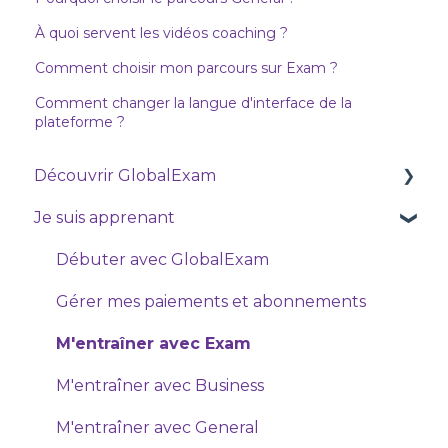
À quoi servent les vidéos coaching ?
Comment choisir mon parcours sur Exam ?
Comment changer la langue d'interface de la
plateforme ?
Découvrir GlobalExam
Je suis apprenant
Qui sommes nous ?
Découvrir Exam
Débuter avec GlobalExam
Découvrir General
Gérer mes paiements et abonnements
Découvrir Business
M'entraîner avec Exam
Découvrir Live, nos cours en visio
M'entraîner avec Business
M'entraîner avec General